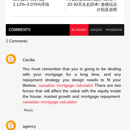
2.12%~3.075%浮动
20-30天左右回本! 游戏玩法
介绍及说明
COMMENT
S
BLOGGER
DISQUS
FACEBOOK
2 Comments:
Cecilia
You must remember that you is going to be dealing
with your mortgage for a long time, and any
repayment strategy you design needs to fit your
lifetime.
canadian mortgage calculator
There are two
forces that will affect the value with the equity inside
the house, market growth and mortgage repayment.
canadian mortgage calculator
Reply
agency