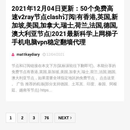
2021年12月04日更新：50个免费高
速v2ray节点clash订阅|有香港,英国,新
加坡,美国,加拿大,瑞士,荷兰,法国,德国,
澳大利亚节点|2021最新科学上网梯子
手机电脑vpn稳定翻墙代理
mattkaydiary
12/04/2021
节点和订阅链接在本文下方(鼠标滚轮往下翻即可)。本期分享的
免费节点有香港,英国,新加坡,美国,加拿大,瑞士,荷兰,法国,德国,
澳大利亚节点，如果需要全球指定地区的免费节点， 点击这里
。 广告 推荐的机场(部分支持德国、土耳其、印度、泰国、阿根
廷、越南等节点) https...
1
2
3
76
NEXT