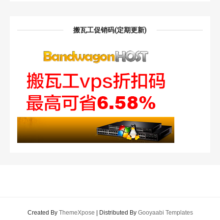
搬瓦工促销码(定期更新)
Created By
ThemeXpose
| Distributed By
Gooyaabi Templates